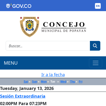
MENU
Ir a la fecha
Sat
«
Sun
«
Mon
«
Tue
»
Wed
»
Thu
»
Fri
Tuesday, January 13, 2026
Sesión Extraordinaria
02:00PM Para 07:23PM