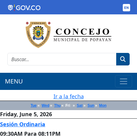
MENU
Ir a la fecha
Tue
«
Wed
«
Thu
«
Fri
»
Sat
»
Sun
»
Mon
Friday, June 5, 2026
Sesión Ordinaria
09:30AM Para 08:11PM