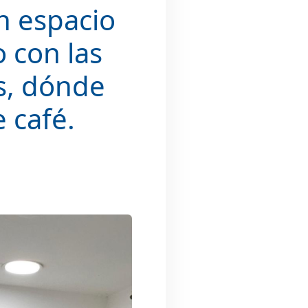
n espacio
 con las
s, dónde
e café.