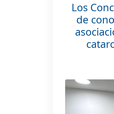
Los Conc
de cono
asociac
cataro