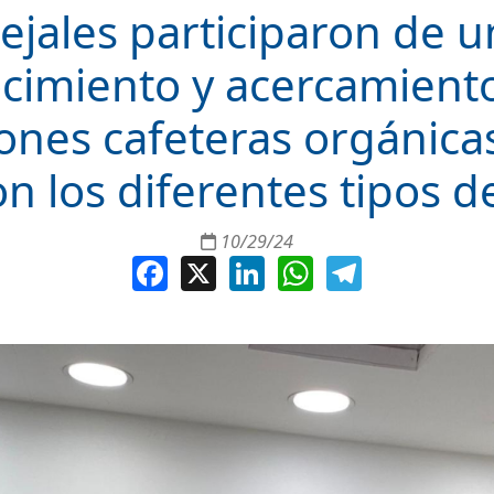
ejales participaron de u
cimiento y acercamiento
iones cafeteras orgánica
n los diferentes tipos d
10/29/24
Facebook
X
LinkedIn
WhatsApp
Telegram