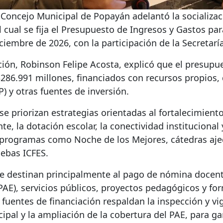
l Concejo Municipal de Popayán adelantó la socializa
cual se fija el Presupuesto de Ingresos y Gastos para 
iciembre de 2026, con la participación de la Secretarí
ción, Robinson Felipe Acosta, explicó que el presupue
286.991 millones, financiados con recursos propios,
P) y otras fuentes de inversión.
se priorizan estrategias orientadas al fortalecimient
nte, la dotación escolar, la conectividad institucional 
programas como Noche de los Mejores, cátedras ajed
uebas ICFES.
se destinan principalmente al pago de nómina docen
PAE), servicios públicos, proyectos pedagógicos y fo
 fuentes de financiación respaldan la inspección y vig
pal y la ampliación de la cobertura del PAE, para gar