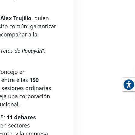
,
Alex Trujillo
, quien
ito común: garantizar
 acompañar a la
s retos de Popayán
”,
Concejo en
, entre ellas
159
 sesiones ordinarias
eja una corporación
ucional.
25:
11 debates
 en sectores
 Emtel y la empresa