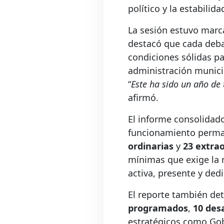
político y la estabilid
La sesión estuvo marc
destacó que cada deba
condiciones sólidas pa
administración municip
“
Este ha sido un año de 
afirmó.
El informe consolidad
funcionamiento perman
ordinarias
y
23 extrao
mínimas que exige la 
activa, presente y ded
El reporte también det
programados
,
10 des
estratégicos como Gobi