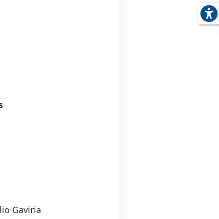
s
io Gaviria