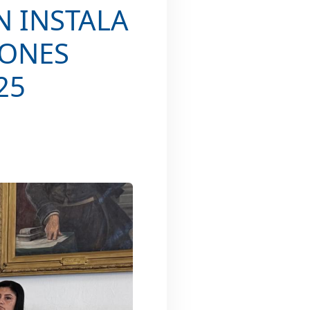
N INSTALA
IONES
25