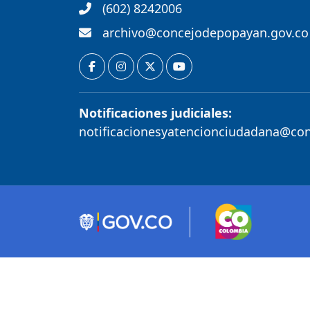
(602) 8242006
archivo@concejodepopayan.gov.co
Notificaciones judiciales:
notificacionesyatencionciudadana@co