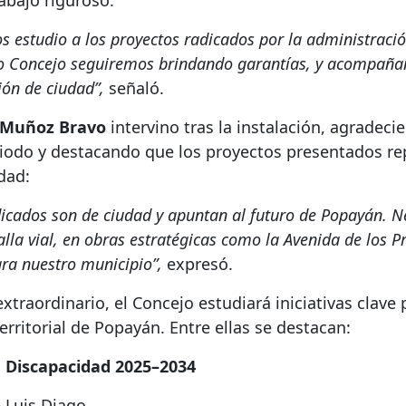
rabajo riguroso:
s estudio a los proyectos radicados por la administració
o Concejo seguiremos brindando garantías, y acompañand
ión de ciudad”,
señaló.
s Muñoz Bravo
intervino tras la instalación, agradeci
eriodo y destacando que los proyectos presentados r
dad:
dicados son de ciudad y apuntan al futuro de Popayán. 
lla vial, en obras estratégicas como la Avenida de los P
ra nuestro municipio”,
expresó.
traordinario, el Concejo estudiará iniciativas clave 
 territorial de Popayán. Entre ellas se destacan:
de Discapacidad 2025–2034
 Luis Diago